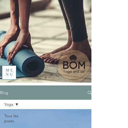
ME
NU
Blog
Yoga
Tous les
posts