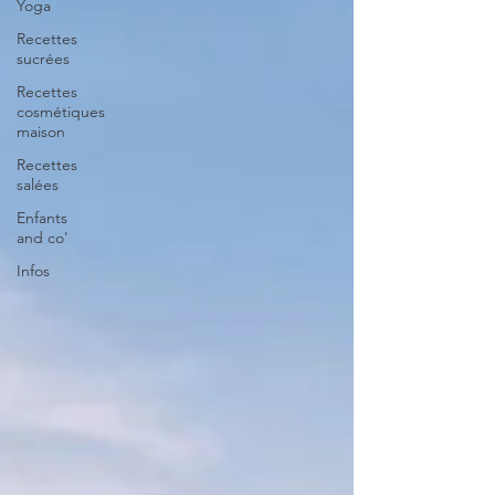
Yoga
Recettes
sucrées
Recettes
cosmétiques
maison
Recettes
salées
Enfants
and co'
Infos