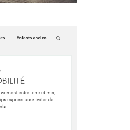
ées
Enfants and co'
e
BILITÉ
uvement entre terre et mer,
tips express pour éviter de
mbi.