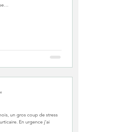
asse…
re
ois, un gros coup de stress
rticaire. En urgence j’ai