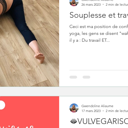
26 mars 2023
2 min de lectu
Souplesse et tra
Ceci est ma position de confo
yoga, les gens se disent "wa
il y a : Du travail ET...
Gwendoline Aliaume
17 mars 2023
2 min de lectu
🫦VULVEGARIS