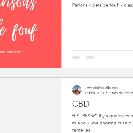
Parlons « pets de fouf’ » cl
Gwendoline Aliaume
13 févr. 2023
1 min de lectu
CBD
🌱STRESS🌱 Il y a quelques m
m’a valu une énorme crise d’u
tenté les...