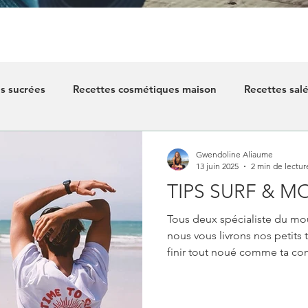
s sucrées
Recettes cosmétiques maison
Recettes sal
Gwendoline Aliaume
13 juin 2025
2 min de lectur
TIPS SURF & MO
Tous deux spécialiste du mo
nous vous livrons nos petits 
finir tout noué comme ta co