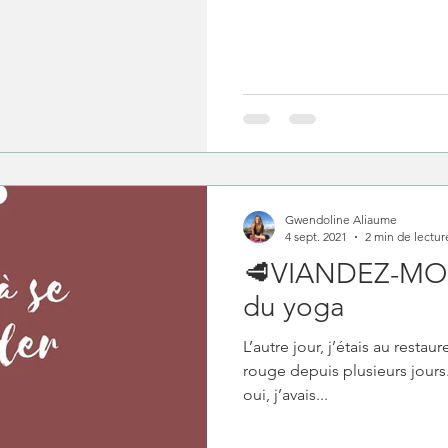
Gwendoline Aliaume
4 sept. 2021
2 min de lectur
🥩VIANDEZ-MOI
du yoga
L’autre jour, j’étais au restau
rouge depuis plusieurs jours.
oui, j’avais...