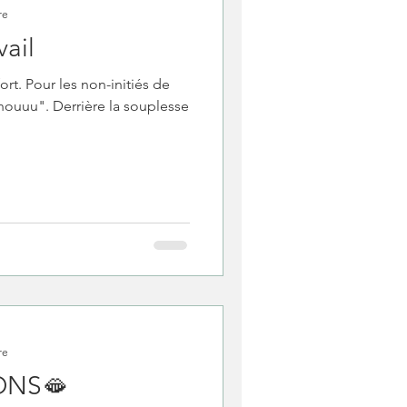
re
vail
rt. Pour les non-initiés de
houuu". Derrière la souplesse
re
ONS🫦