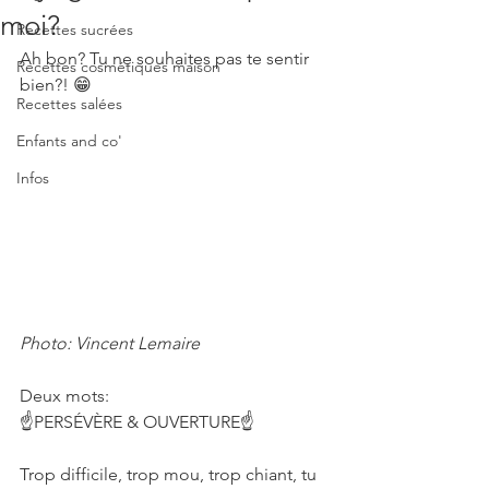
moi?
Recettes sucrées
Ah bon? Tu ne souhaites pas te sentir 
Recettes cosmétiques maison
bien?! 😁 
Recettes salées
Enfants and co'
Infos
Photo: Vincent Lemaire
Deux mots:
☝️PERSÉVÈRE & OUVERTURE☝️
Trop difficile, trop mou, trop chiant, tu 