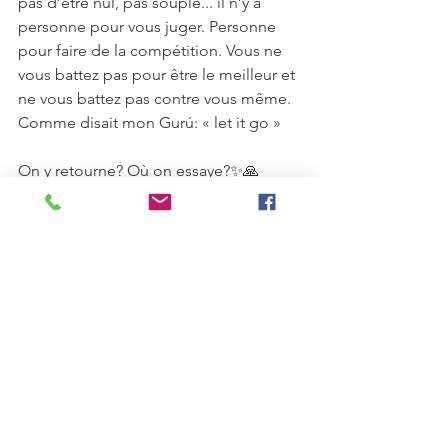
pas d’être nul, pas souple... il n’y a 
personne pour vous juger. Personne 
pour faire de la compétition. Vous ne 
vous battez pas pour être le meilleur et 
ne vous battez pas contre vous même. 
Comme disait mon Gurú: « let it go »
On y retourne? Où on essaye?✨🙏 
Amicalement et Yogiquement,
Gwen ❤️
Yoga
Voir tout
Posts récents