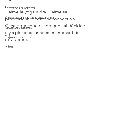
Recettes sucrées
J’aime le yoga nidra. J’aime sa 
Recettes cosmétiques maison
profondeur et cette déconnection. 
C’est pour cette raison que j’ai décidée 
Recettes salées
il y a plusieurs années maintenant de 
Enfants and co'
m’y former.
Infos