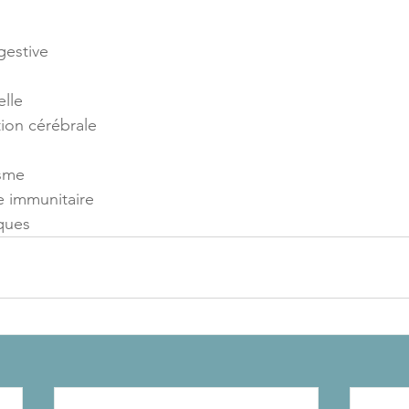
igestive
elle
tion cérébrale
isme
e immunitaire
ques