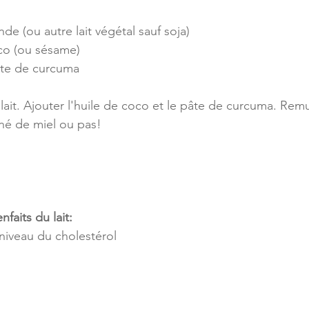
nde (ou autre lait végétal sauf soja)
oco (ou sésame)
âte de curcuma
 lait. Ajouter l'huile de coco et le pâte de curcuma. Rem
é de miel ou pas!
nfaits du lait:
 niveau du cholestérol