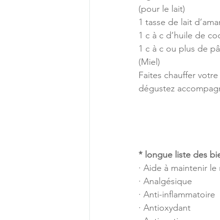
(pour le lait)
1 tasse de lait d’ama
1 c à c d’huile de c
1 c à c ou plus de p
(Miel)
Faites chauffer votre
dégustez accompagn
* longue liste des bie
· Aide à maintenir le
· Analgésique
· Anti-inflammatoire
· Antioxydant