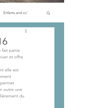
Enfants and co'
16
fait partie 
ver et offre 
t elle est 
lement 
 permet 
en outre une 
ulièrement du 