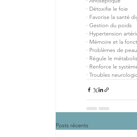
· Antiseptique
· Détoxifie le foie
· Favorise la santé d
· Gestion du poids
· Hypertension artéri
· Mémoire et la fonc
· Problèmes de peau
· Régule le métabol
· Renforce le systèm
· Troubles neurologi
Posts récents